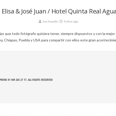
Elisa & José Juan / Hotel Quinta Real Agu
luis houdin
9 años ago
jas que todo fotógrafo quisiera tener, siempre dispuestos y con la mejor
ey, Chiapas, Puebla y USA para compartir con ellos este gran acontecim
HONE 01 449 265 27 17
. ALL RIGHTS RESERVED